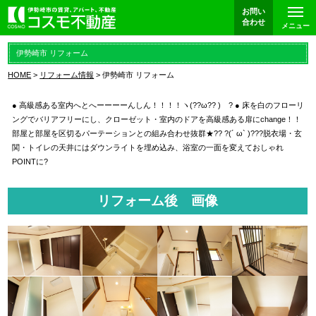
お問い
合わせ
メニュー
伊勢崎市 リフォーム
HOME
リフォーム情報
伊勢崎市 リフォーム
● 高級感ある室内へとへーーーーんしん！！！！ヽ(??ω?? )ゝ? ● 床を白のフローリ
ングでバリアフリーにし、クローゼット・室内のドアを高級感ある扉にchange！！
部屋と部屋を区切るパーテーションとの組み合わせ抜群★?? ?(´ ω` )???脱衣場・玄
関・トイレの天井にはダウンライトを埋め込み、浴室の一面を変えておしゃれ
POINTに?
リフォーム後 画像