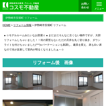
お問い
合わせ
メニュー
伊勢崎市安堀町 リフォーム
HOME
リフォーム情報
伊勢崎市安堀町 リフォーム
● ☆モデルルームみたいなお部屋☆ ● まだまだそんなに古くない物件ですが、大胆
リフォームしちゃいました！！何の変哲もないただの天井を丸く切り抜き、ダウン
ライトを付けちゃいました(*^^)vパーテーションも新調し、建具を変え、床も白い床
なので光が反射して室内が明るくなりましたぁ～☆
リフォーム後 画像